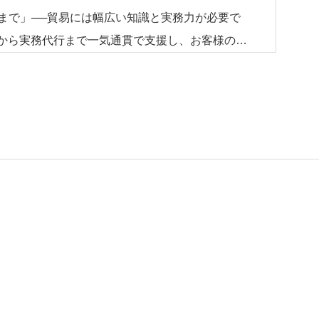
まで」──貿易には幅広い知識と実務力が必要で
グから実務代行まで一気通貫で支援し、お客様の商
へ届けます。