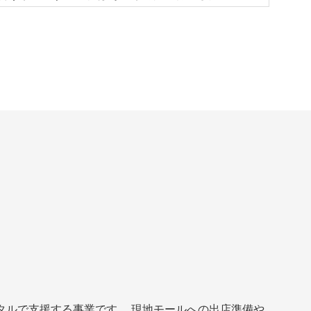
企業のDX（デジタルトラン
タルで支援する事業です。 現地モールへの出店準備や