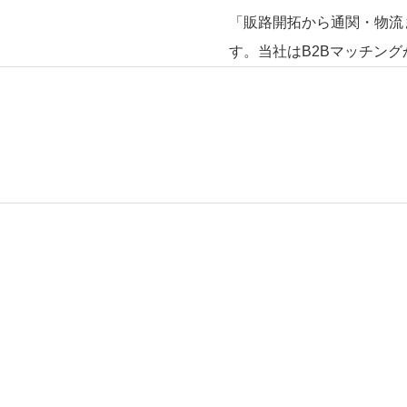
「販路開拓から通関・物流
す。当社はB2Bマッチン
品を安心・確実に海外市場