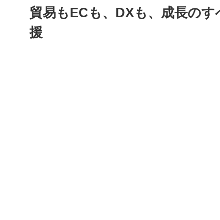
貿易もECも、DXも、成長のす
援